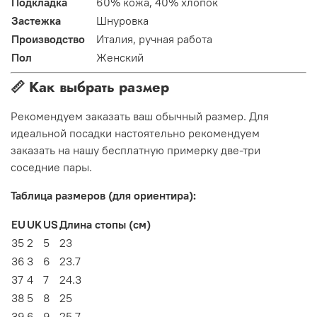
Подкладка
60% кожа, 40% хлопок
Застежка
Шнуровка
Производство
Италия, ручная работа
Пол
Женский
📏 Как выбрать размер
Рекомендуем заказать ваш обычный размер. Для
идеальной посадки настоятельно рекомендуем
заказать на нашу бесплатную примерку две-три
соседние пары.
Таблица размеров (для ориентира):
EU
UK
US
Длина стопы (см)
35
2
5
23
36
3
6
23.7
37
4
7
24.3
38
5
8
25
39
6
9
25.7