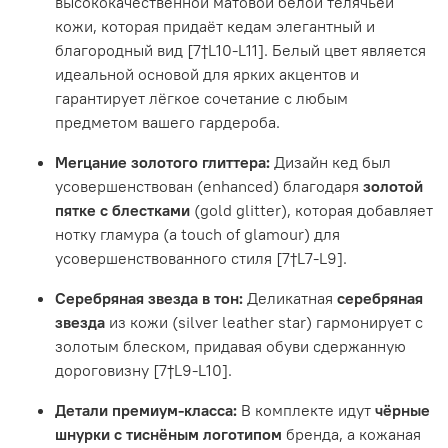
высококачественной матовой белой телячьей
кожи, которая придаёт кедам элегантный и
благородный вид [7†L10-L11]. Белый цвет является
идеальной основой для ярких акцентов и
гарантирует лёгкое сочетание с любым
предметом вашего гардероба.
Merцание золотого глиттера:
Дизайн кед был
усовершенствован (enhanced) благодаря
золотой
пятке с блестками
(gold glitter), которая добавляет
нотку гламура (a touch of glamour) для
усовершенствованного стиля [7†L7-L9].
Серебряная звезда в тон:
Деликатная
серебряная
звезда
из кожи (silver leather star) гармонирует с
золотым блеском, придавая обуви сдержанную
дороговизну [7†L9-L10].
Детали премиум-класса:
В комплекте идут
чёрные
шнурки с тиснёным логотипом
бренда, а кожаная