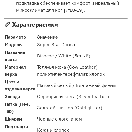
подкладка обеспечивает комфорт и идеальный
микроклимат для ног [7†L8-L9].
📏 Характеристики
Параметр
Значение
Модель
Super-Star Donna
Название
Bianche / White (Белый)
цвета
Материал
Телячья кожа (Cow Leather),
верха
полиэтилентерефталат, хлопок
Цвет и
Матовый белый / Винтажный финиш
отделка верха
Звезда
Серебряная кожа (Silver leather)
Пятка (Heel
Золотой глиттер (Gold glitter)
Tab)
Шнурки
Чёрные с логотипом
Подкладка
Кожа и хлопок