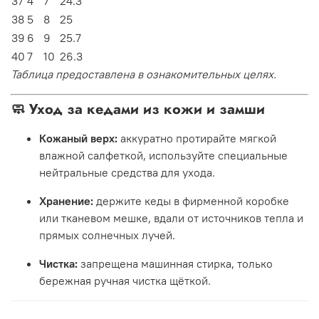
37
4
7
24.3
38
5
8
25
39
6
9
25.7
40
7
10
26.3
Таблица предоставлена в ознакомительных целях.
🧼 Уход за кедами из кожи и замши
Кожаный верх:
аккуратно протирайте мягкой
влажной салфеткой, используйте специальные
нейтральные средства для ухода.
Хранение:
держите кеды в фирменной коробке
или тканевом мешке, вдали от источников тепла и
прямых солнечных лучей.
Чистка:
запрещена машинная стирка, только
бережная ручная чистка щёткой.