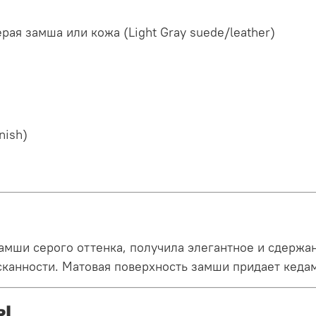
рая замша или кожа (Light Gray suede/leather)
nish)
замши серого оттенка, получила элегантное и сдержа
сканности
. Матовая поверхность замши придает кедам
ы