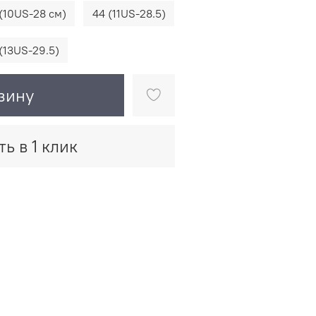
(10US-28 см)
44 (11US-28.5)
(13US-29.5)
зину
ть в 1 клик