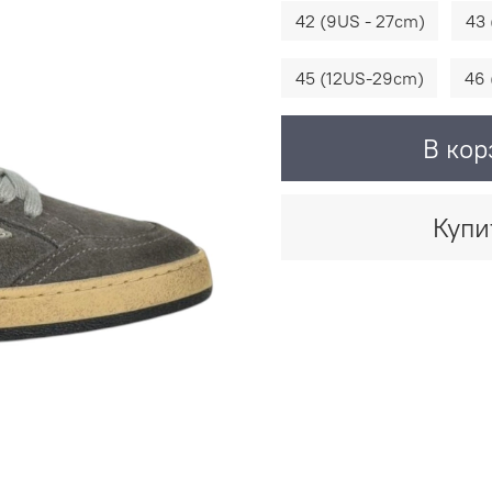
42 (9US - 27cm)
43 
45 (12US-29cm)
46 
В кор
Купи