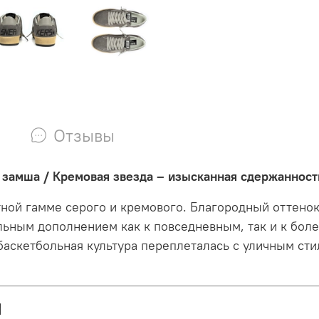
Отзывы
я замша / Кремовая звезда – изысканная сдержаннос
тной гамме серого и кремового. Благородный оттено
альным дополнением как к повседневным, так и к бол
аскетбольная культура переплеталась с уличным сти
и