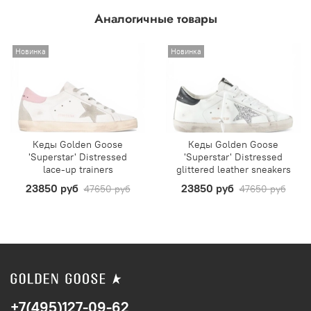
Аналогичные товары
Новинка
Новинка
Кеды Golden Goose
Кеды Golden Goose
'Superstar' Distressed
'Superstar' Distressed
lace-up trainers
glittered leather sneakers
23850 руб
23850 руб
47650 руб
47650 руб
+7(495)127-09-62