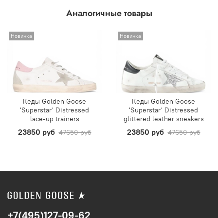
Аналогичные товары
Новинка
Новинка
Кеды Golden Goose
Кеды Golden Goose
'Superstar' Distressed
'Superstar' Distressed
lace-up trainers
glittered leather sneakers
23850 руб
23850 руб
47650 руб
47650 руб
+7(495)127-09-62